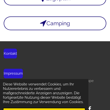
Camping
Kontakt
Impressum
© 2021 - 2026 Schweizer Schäferhund-Club Ortsgruppe
Diese Website verwendet Cookies, um Ihr
Zürichsee
Nutzererlebnis zu verbessern und
Mit Unterstützung von
Webador
maßgeschneiderte Anzeigen anzuzeigen. Die
fortgesetzte Nutzung dieser Website bestätigt
Ihre Zustimmung zur Verwendung von Cookies.