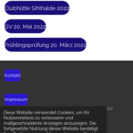
Clubhütte Sihlhalde 2022
GV 20. Mai 2022
Frühlingsprüfung 20. März 2022
Kontakt
Impressum
© 2021 - 2026 Schweizer Schäferhund-Club Ortsgruppe
Diese Website verwendet Cookies, um Ihr
Zürichsee
Nutzererlebnis zu verbessern und
Mit Unterstützung von
Webador
maßgeschneiderte Anzeigen anzuzeigen. Die
fortgesetzte Nutzung dieser Website bestätigt